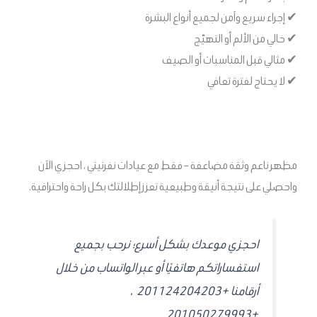
✔ إجراء سريع وآمن لجميع أنواع البشرة
✔ خالي من الألم أو التهيّج
✔ مثالي قبل المناسبات أو الصيف
✔ لا يحتاج لفترة تعافي
مظهر ناعم وثقة مضاعفة – فقط مع عيادات نفرتيتي ، احجزي الآن
واحصلي على نتيجة أنيقة وطبيعية تعزز إطلالتك بكل راحة واحترافية.
احجزي موعدك بشكل أسرع؛ نرحب بجميع
استفساراتكم هاتفيًا أو عبر الواتساب من خلال
أرقامنا +201124204203 ،
+201050279993