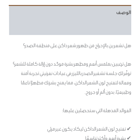
الوصف
مراجعات (3)
هل تشعرين بالإحراج من ظهور شعر داكن على منطقة الصدر؟
هل ترغبين بملمس أنعم ومظهر بشرة موحّد دون إزالة كاملة للشعر؟
توفّر لكِ جلسة تشقير الصدر بالليزر في عيادات نفرتيتي تجربة آمنة
وفعالة لتفتيح لون الشعر الداكن، مما يمنح بشرتك مظهرًا ناعمًا
وطبيعيًا، بدون ألم أو جروح.
الفوائد المذهلة التي ستحصلين عليها:
✔ تفتيح لون الشعر الداكن ليكاد يكون غير مرئي
✔ بشرة أنعم وأكثر تناسقًا