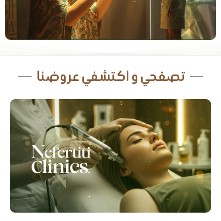
تصفحي و اكتشفي عروضنا