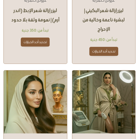
عروض حصرية
عروض حصرية
ليزر إزالة شعر البكيني |
ليزر إزالة شعر الإبط (اندر
لبشرة ناعمة وخالية من
آرم) | نعومة وثقة بلا حدود
الإحراج
تبدأ من:
350
جنية
تبدأ من:
450
جنية
تحديد أحد الخيارات
تحديد أحد الخيارات