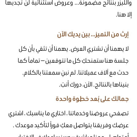
والليزر بنتائج مضمونة... وعروض استثنائية لن تجديها
إلا هنا.
إرث من التميز... بين يديك الآن
لا يهمنا أن تشتري العرض. يهمنا أن تثقي بأن كل
جلسة هنا ستمنحكِ كل ما تتوقعين — تماماً كما
حدث مع آلاف عميلاتنا. لم نبنِ سمعتنا بالكلام.
بنيناها بالنتائج. الآن، دورك أنتِ.
جمالك على بُعد خطوة واحدة
تصفحي عروضنا وخدماتنا ، اختاري ما يناسبك ، اشتري
عرضك وفريقنا يتواصل معكِ فوراً لتأكيد موعدك .
أو تواصلي معنا مباشرة — وسنساعدك في الاختيار.