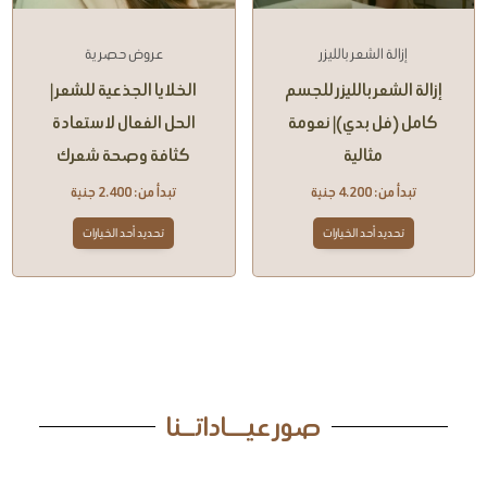
إزالة الشعر بالليزر
عروض حصرية
إزالة الشعر بالليزر للجسم
الخلايا الجذعية للشعر |
كامل (فل بدي)| نعومة
الحل الفعال لاستعادة
مثالية
كثافة وصحة شعرك
تبدأ من:
4.200
جنية
تبدأ من:
2.400
جنية
تحديد أحد الخيارات
تحديد أحد الخيارات
ﺻﻮر ﻋﻴـــﺎداﺗــﻨﺎ