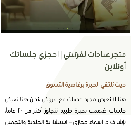
ودّعي السنة بصفقة رابحة!
متجر عيادات نفرتيتي | احجزي جلساتك
خصومات هائلة على ليزر ازالة الشعر وخدمات البشرة
أونلاين
اعرفي موقعنا
حيث تلتقي الخبرة برفاهية التسوق
هنا لا نعرض مجرد خدمات مع عروض ،نحن هنا نعرض
جلسات صُممت بخبرة طبية تتجاوز أكثر من ٢٠ عاماً،
بإشراف د. أسماء حجازي — استشارية الجلدية والتجميل