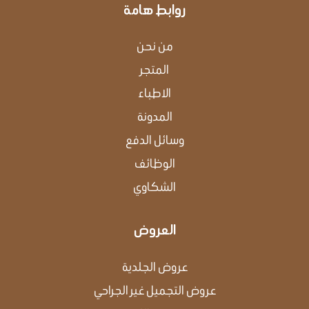
i
e
r
e
r
o
روابط هامة
n
s
a
k
t
m
من نحن
المتجر
اﻻﻃﺒﺎء
اﻟﻤﺪوﻧﺔ
وﺳﺎﺋﻞ اﻟﺪﻓﻊ
الوظائف
الشكاوي
العروض
عروض الجلدية
عروض التجميل غير الجراحي