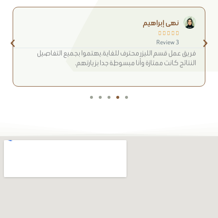
نهى إبراهيم





3 Review
فريق عمل قسم الليزر محترف للغاية.يهتموا بجميع التفاصيل
النتائج كانت ممتازة وأنا مبسوطة جدا بزيارتهم.