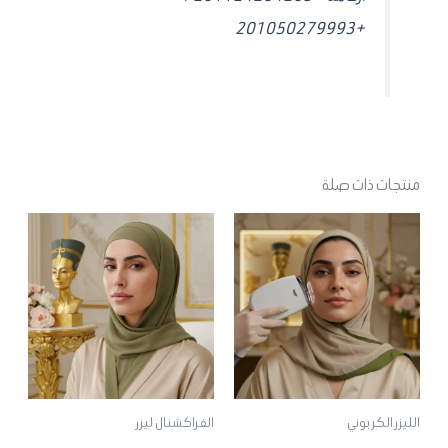
+201050279993
منتجات ذات صلة
الليزر الكربوني
الفراكشنال ليزر