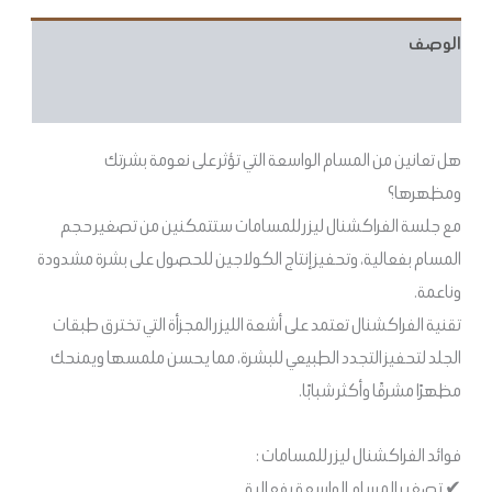
الوصف
مراجعات (1)
هل تعانين من المسام الواسعة التي تؤثر على نعومة بشرتك
ومظهرها؟
مع جلسة الفراكشنال ليزر للمسامات ستتمكنين من تصغير حجم
المسام بفعالية، وتحفيز إنتاج الكولاجين للحصول على بشرة مشدودة
وناعمة.
تقنية الفراكشنال تعتمد على أشعة الليزر المجزأة التي تخترق طبقات
الجلد لتحفيز التجدد الطبيعي للبشرة، مما يحسن ملمسها ويمنحك
مظهرًا مشرقًا وأكثر شبابًا.
فوائد الفراكشنال ليزر للمسامات :
✔ تصغير المسام الواسعة بفعالية