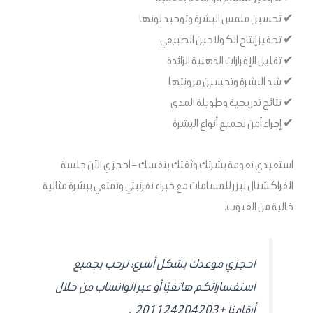
✔ تحسين ملمس البشرة وتوحيد لونها
✔ تحفيز إنتاج الكولاجين الطبيعي
✔ تقليل الإفرازات الدهنية الزائدة
✔ شد البشرة وتحسين مرونتها
✔ نتائج تدريجية وطويلة المدى
✔ إجراء آمن لجميع أنواع البشرة
استعيدي نعومة بشرتك وثقتك بنفسك – احجزي الآن جلسة
الفراكشنال ليزر للمسامات مع خبراء نفرتيتي وتمتعي ببشرة مثالية
خالية من العيوب.
احجزي موعدك بشكل أسرع؛ نرحب بجميع
استفساراتكم هاتفيًا أو عبر الواتساب من خلال
أرقامنا +201124204203 ،