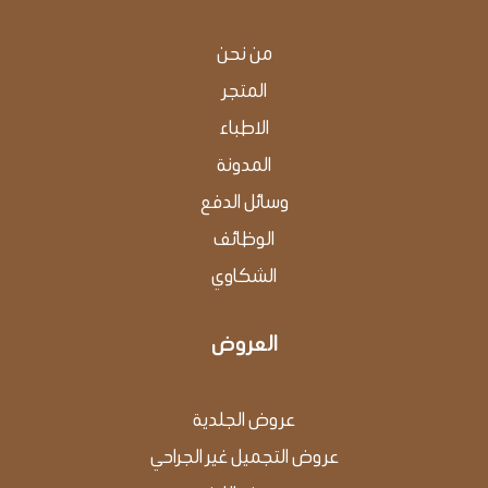
من نحن
المتجر
اﻻﻃﺒﺎء
اﻟﻤﺪوﻧﺔ
وﺳﺎﺋﻞ اﻟﺪﻓﻊ
الوظائف
الشكاوي
العروض
عروض الجلدية
عروض التجميل غير الجراحي