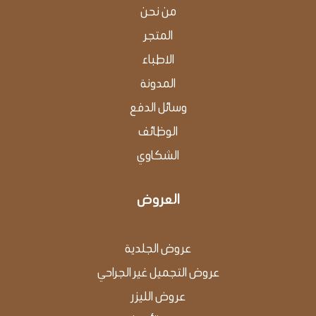
من نحن
المتجر
اﻻﻃﺒﺎء
اﻟﻤﺪوﻧﺔ
وﺳﺎﺋﻞ اﻟﺪﻓﻊ
الوظائف
الشكاوي
العروض
عروض الجلدية
عروض التجميل غير الجراحي
عروض الليزر