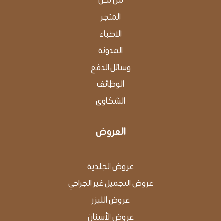
المتجر
اﻻﻃﺒﺎء
اﻟﻤﺪوﻧﺔ
وﺳﺎﺋﻞ اﻟﺪﻓﻊ
الوظائف
الشكاوي
العروض
عروض الجلدية
عروض التجميل غير الجراحي
عروض الليزر
عروض الأسنان