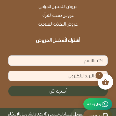
عروض التجميل الجراحي
عروض صحة المرأة
عروض التغذية العلاجية
أشترك لأفضل العروض
الاسم
البريد
0
الالكتروني
أشترك الأن
أرسل رسالة
جميع الحقوق محفوظة لـ عيادات نفرتيتي © 2025
الشروط والاحكام
حجز موعد