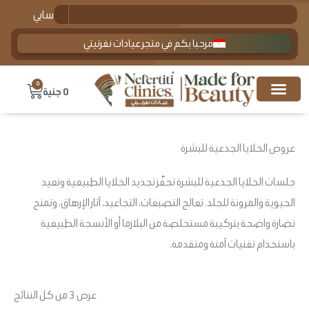
تم
خطي
Search
حسابي
الفرز
لى
حس
الأح
مرحبا بكم في متجر عيادات نفرتيتي
لمحتوى
0
Cart
0
جنية
عروض الخلايا الجذعية للبشرة
جلسات الخلايا الجذعية للبشرة تحفّز تجديد الخلايا الطبيعية وتعيد
الحيوية والمرونة للجلد. تعالج التصبغات، التجاعيد، آثار الإرهاق، وتمنح
نضارة واضحة بتركيبة مستخلصة من البلازما أو الأنسجة الطبيعية
باستخدام تقنيات آمنة ومتقدمة.
عرض ⁦3⁩ من كل النتائج