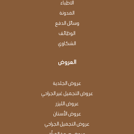
اﻻﻃﺒﺎء
اﻟﻤﺪوﻧﺔ
وﺳﺎﺋﻞ اﻟﺪﻓﻊ
الوظائف
الشكاوي
العروض
عروض الجلدية
عروض التجميل غير الجراحي
عروض الليزر
عروض الأسنان
عروض التجميل الجراحي
عروض صحة المرأة