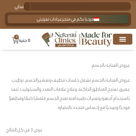
تم
خطي
Search
حسابي
الفرز
لى
حس
الأح
مرحبا بكم في متجر عيادات نفرتيتي
لمحتوى
0
Cart
0
جنية
عروض العناية بالجسم
عروض العناية بالجسم تشمل جلسات تنظيف وتقشير الجسم، ترطيب
عميق، تفتيح المناطق الداكنة، وعلاج علامات التمدد والسيلوليت. تُنفذ
باستخدام أجهزة وتقنيات طبية آمنة تمنح الجسم ملمسًا ناعمًا ومظهرًا
موحدًا وصحيًا مع إحساس متجدد بالنضارة.
عرض ⁦3⁩ من كل النتائج